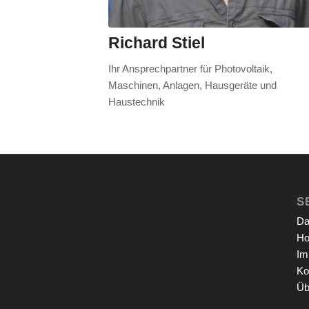
Richard Stiel
Ihr Ansprechpartner für Photovoltaik,
Maschinen, Anlagen, Hausgeräte und
Haustechnik
S
Da
Ho
Im
Ko
Üb