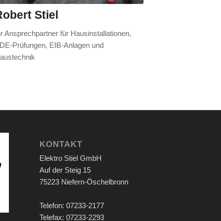
obert Stiel
hr Ansprechpartner für Hausinstallationen,
DE-Prüfungen, EIB-Anlagen und
austechnik
KONTAKT
Elektro Stiel GmbH
Auf der Steig 15
75223 Niefern-Öschelbronn
Telefon: 07233-2177
Telefax: 07233-2293